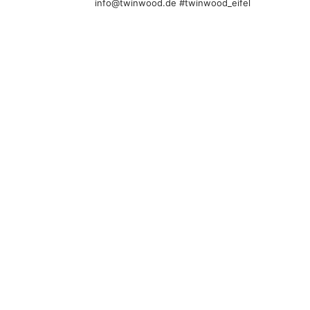
info@twinwood.de
#twinwood_eifel