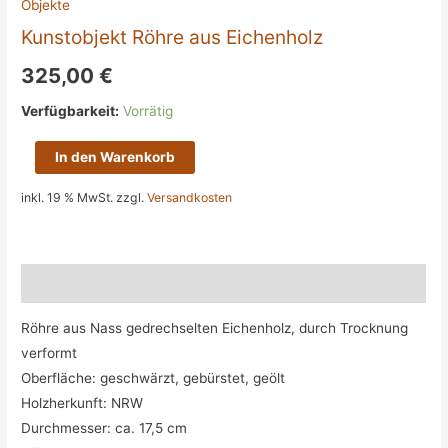
Objekte
Kunstobjekt Röhre aus Eichenholz
325,00
€
Verfügbarkeit:
Vorrätig
Kunstobjekt
In den Warenkorb
Röhre
inkl. 19 % MwSt.
zzgl.
Versandkosten
aus
Eichenholz
Menge
Beschreibung
Röhre aus Nass gedrechselten Eichenholz, durch Trocknung
verformt
Oberfläche: geschwärzt, gebürstet, geölt
Holzherkunft: NRW
Durchmesser: ca. 17,5 cm