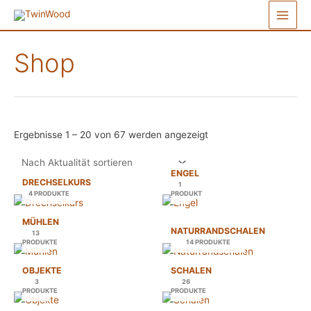
Zum
Main
Inhalt
springen
Menu
Shop
Nach
Ergebnisse 1 – 20 von 67 werden angezeigt
Aktualität
sortiert
ENGEL
DRECHSELKURS
1
4 PRODUKTE
PRODUKT
MÜHLEN
NATURRANDSCHALEN
13
PRODUKTE
14 PRODUKTE
OBJEKTE
SCHALEN
3
26
PRODUKTE
PRODUKTE