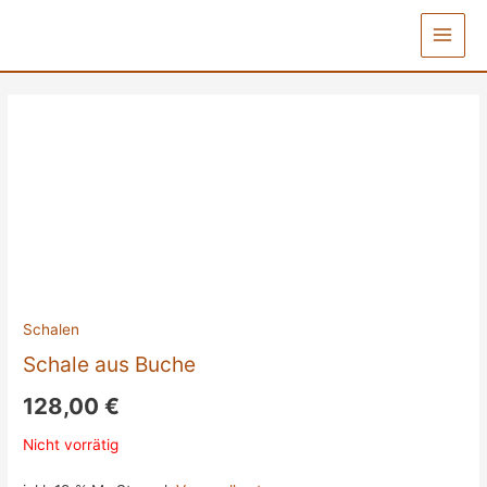
Zum
Inhalt
Main
springen
Menu
Schalen
Schale aus Buche
128,00
€
Nicht vorrätig