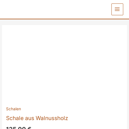
Zum
Inhalt
Main
springen
Menu
Schalen
Schale aus Walnussholz