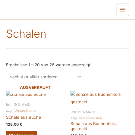
Zum
Inhalt
Main
springen
Menu
Schalen
Nach
Ergebnisse 1 – 20 von 26 werden angezeigt
Aktualität
sortiert
AUSVERKAUFT
inkl. 19 % MwSt.
zzgl.
Versandkosten
inkl. 19 % MwSt.
Schale aus Buche
zzgl.
Versandkosten
Schale aus Buchenholz,
128,00
€
gestockt