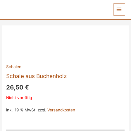
Zum
Inhalt
Main
springen
Menu
Schalen
Schale aus Buchenholz
26,50
€
Nicht vorrätig
inkl. 19 % MwSt.
zzgl.
Versandkosten