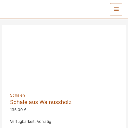
aus
Zum
Walnussholz
Inhalt
Main
Menge
springen
Men
Schalen
Schale aus Walnussholz
135,00
€
Verfügbarkeit:
Vorrätig