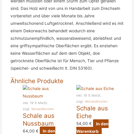
werden mussten oder einem Sturm zum Opfer gefallen
sind. Das Holz wird von uns in Handarbeit zum Drechseln
vorbereitet und über viele Monate bis Jahre
umweltschonend Luftgetrocknet. Anschließend wird es mit
einem Dekorwachs behandelt wodurch eine
schmutzunempfindlich, was
serabweisend, abriebfest und
eine griffsympa
thische Oberflächen ergibt. Es enstehen
keine Wasserflächen auf dem dem Objekt, doe
getrocknete Oberfläche ist für Mensch, Tier und Pflanze
(speichel- und schweißecht lt. DIN 53160).
Ähnliche Produkte
inkl. 19 % MwSt.
zzgl.
Versandkosten
inkl. 19 % MwSt.
Schale aus
zzgl.
Versandkosten
Schale aus
Eiche
Nussbaum
54,00
€
In den
64,00
€
In den
Warenkorb