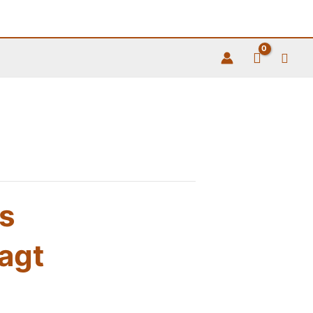
Such
s
agt